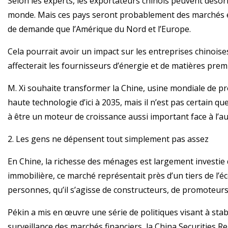
Selon les experts, les exportateurs chinois peuvent désor
monde. Mais ces pays seront probablement des marchés 
de demande que l’Amérique du Nord et l’Europe.
Cela pourrait avoir un impact sur les entreprises chinoise
affecterait les fournisseurs d’énergie et de matières prem
M. Xi souhaite transformer la Chine, usine mondiale de p
haute technologie d’ici à 2035, mais il n’est pas certain q
à être un moteur de croissance aussi important face à l’
2. Les gens ne dépensent tout simplement pas assez
En Chine, la richesse des ménages est largement investie 
immobilière, ce marché représentait près d’un tiers de l’é
personnes, qu’il s’agisse de constructeurs, de promoteurs,
Pékin a mis en œuvre une série de politiques visant à stab
surveillance des marchés financiers, la China Securities R