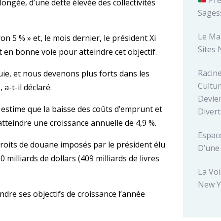
ongée, d’une dette élevée des collectivités
Sages
Le Ma
on 5 % » et, le mois dernier, le président Xi
Sites 
 en bonne voie pour atteindre cet objectif.
Racin
ie, et nous devenons plus forts dans les
Cultur
a-t-il déclaré.
Devien
 estime que la baisse des coûts d’emprunt et
Diver
tteindre une croissance annuelle de 4,9 %.
Espace
droits de douane imposés par le président élu
D’une
milliards de dollars (409 milliards de livres
La Voi
New Y
indre ses objectifs de croissance l’année