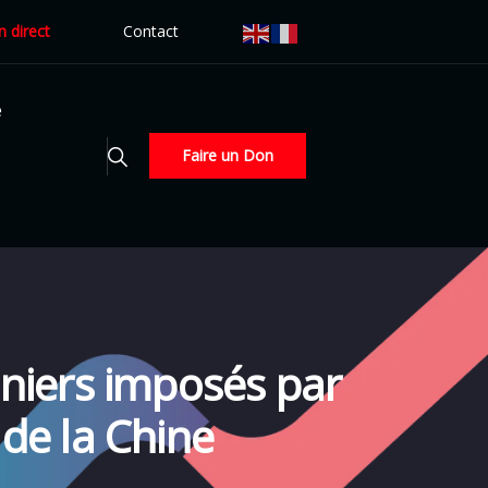
n direct
Contact
é
Faire un Don
uaniers imposés par
de la Chine