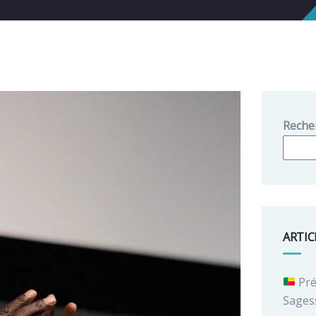
Reche
ARTIC
Pré
Sages