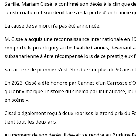
Sa fille, Mariam Cissé, a confirmé son décès à la clinique 
consternation et son deuil face à « la perte d’un homme qui
La cause de sa mort n’a pas été annoncée.
M. Cissé a acquis une reconnaissance internationale en 19
remporté le prix du jury au festival de Cannes, devenant a
subsaharienne à être récompensé lors de ce prestigieux fe
Sa carrière de pionnier s’est étendue sur plus de 50 ans 
En 2023, Cissé a été honoré par Cannes d’un Carrosse d’O
qui ont « marqué l’histoire du cinéma par leur audace, leu
en scène ».
Cissé a également reçu à deux reprises le grand prix du Fes
tient tous les deux ans.
Au moment de son décès, il devait se rendre au Burkina Fas