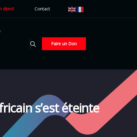
n direct
Contact
é
Faire un Don
icain s’est éteinte