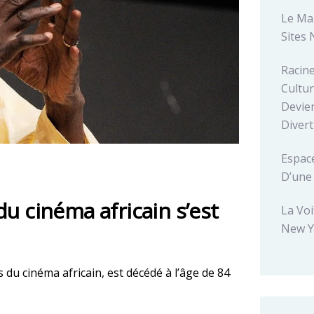
Le Ma
Sites 
Racin
Cultur
Devien
Diver
Espace
D’une
u cinéma africain s’est
La Voi
New Y
 du cinéma africain, est décédé à l’âge de 84