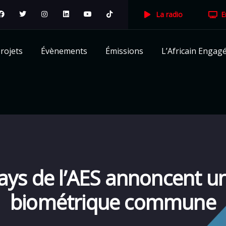
La radio
E
rojets
Évènements
Émissions
L’Africain Engag
 pays de l’AES annoncent un
biométrique commune