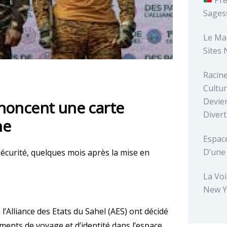
Sages
Le Ma
Sites 
Racin
Cultur
Devien
annoncent une carte
Diver
ne
Espace
D’une
Sécurité, quelques mois après la mise en
La Voi
New Y
’Alliance des Etats du Sahel (AES) ont décidé
ments de voyage et d’identité dans l’espace