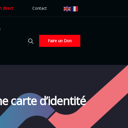
n direct
Contact
é
Faire un Don
e carte d’identité