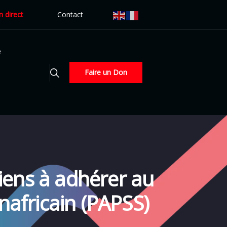
n direct
Contact
é
Faire un Don
iens à adhérer au
africain (PAPSS)