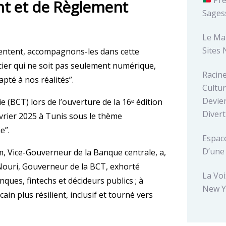
t et de Règlement
Sages
Le Ma
Sites 
ventent, accompagnons-les dans cette
ier qui ne soit pas seulement numérique,
Racin
pté à nos réalités”.
Cultur
Devien
 (BCT) lors de l’ouverture de la 16ᵉ édition
Diver
évrier 2025 à Tunis sous le thème
e”.
Espace
D’une
 Vice-Gouverneur de la Banque centrale, a,
Nouri, Gouverneur de la BCT, exhorté
La Voi
ques, fintechs et décideurs publics ; à
New Y
in plus résilient, inclusif et tourné vers