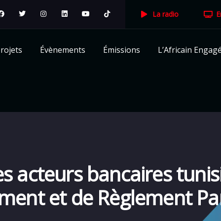
La radio
E
rojets
Évènements
Émissions
L’Africain Engag
es acteurs bancaires tunis
ment et de Règlement Pan